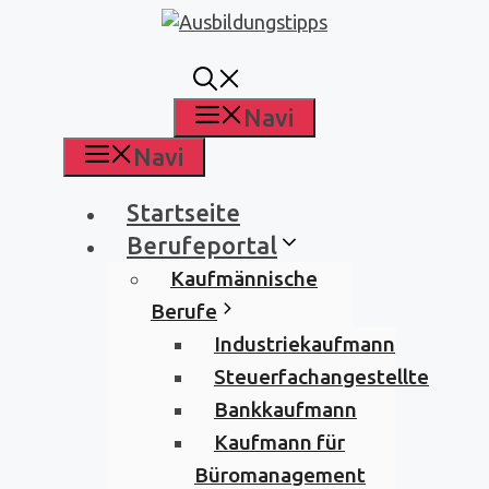
Zum
Inhalt
springen
Navi
Navi
Startseite
Berufeportal
Kaufmännische
Berufe
Industriekaufmann
Steuerfachangestellte
Bankkaufmann
Kaufmann für
Büromanagement