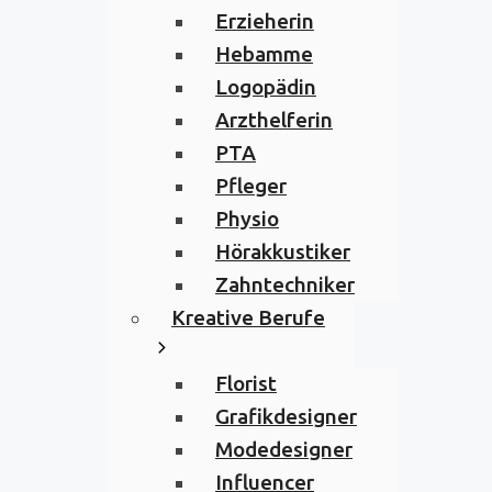
Erzieherin
Hebamme
Logopädin
Arzthelferin
PTA
Pfleger
Physio
Hörakkustiker
Zahntechniker
Kreative Berufe
Florist
Grafikdesigner
Modedesigner
Influencer