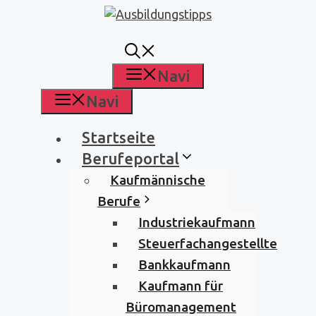
Zum
Inhalt
springen
Navi
Navi
Startseite
Berufeportal
Kaufmännische
Berufe
Industriekaufmann
Steuerfachangestellte
Bankkaufmann
Kaufmann für
Büromanagement