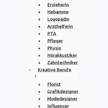
Erzieherin
Hebamme
Logopädin
Arzthelferin
PTA
Pfleger
Physio
Hörakkustiker
Zahntechniker
Kreative Berufe
Florist
Grafikdesigner
Modedesigner
Influencer