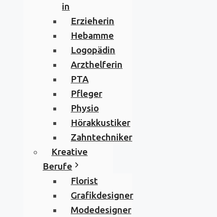
in
Erzieherin
Hebamme
Logopädin
Arzthelferin
PTA
Pfleger
Physio
Hörakkustiker
Zahntechniker
Kreative
Berufe
Florist
Grafikdesigner
Modedesigner