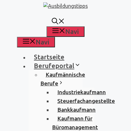
Zum
Inhalt
springen
Navi
Navi
Startseite
Berufeportal
Kaufmännische
Berufe
Industriekaufmann
Steuerfachangestellte
Bankkaufmann
Kaufmann für
Büromanagement