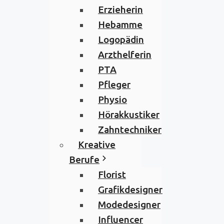
Erzieherin
Hebamme
Logopädin
Arzthelferin
PTA
Pfleger
Physio
Hörakkustiker
Zahntechniker
Kreative
Berufe
Florist
Grafikdesigner
Modedesigner
Influencer