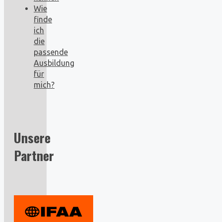
Wie
finde
ich
die
passende
Ausbildung
für
mich?
Unsere
Partner