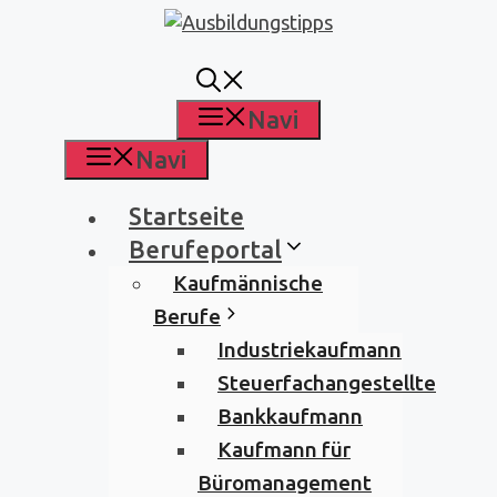
Zum
Inhalt
springen
Navi
Navi
Startseite
Berufeportal
Kaufmännische
Berufe
Industriekaufmann
Steuerfachangestellte
Bankkaufmann
Kaufmann für
Büromanagement