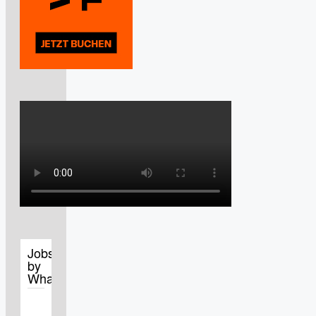
Jobs
by
WhatJobs