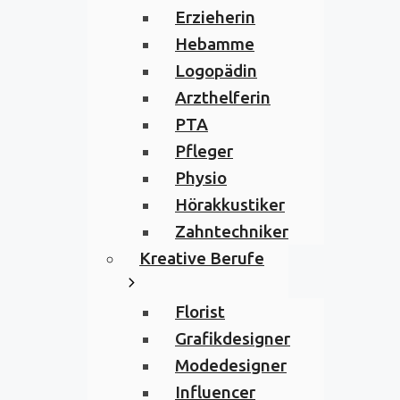
Erzieherin
Hebamme
Logopädin
Arzthelferin
PTA
Pfleger
Physio
Hörakkustiker
Zahntechniker
Kreative Berufe
Florist
Grafikdesigner
Modedesigner
Influencer