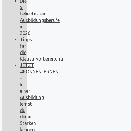
Die
5
beliebtesten
Ausbildungsberufe
in
2026
Tipps
für
die
Klausurvorbereitung
JETZT
#KÖNNENLERNEN
–
In
einer
Ausbildung
lernst
du
deine
Stärken
kennen