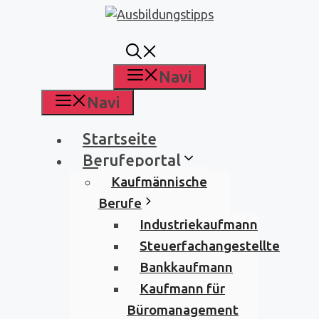
Zum
Inhalt
springen
Navi
Navi
Startseite
Berufeportal
Kaufmännische
Berufe
Industriekaufmann
Steuerfachangestellte
Bankkaufmann
Kaufmann für
Büromanagement