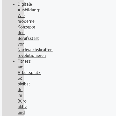
Digitale
Ausbildung:
Wie
moderne
Konzepte
den
Berufsstart
von
Nachwuchskräften
revolutionieren
Fitness
am
Arbeitsplatz:
So
bleibst
du
im
Büro
aktiv
und