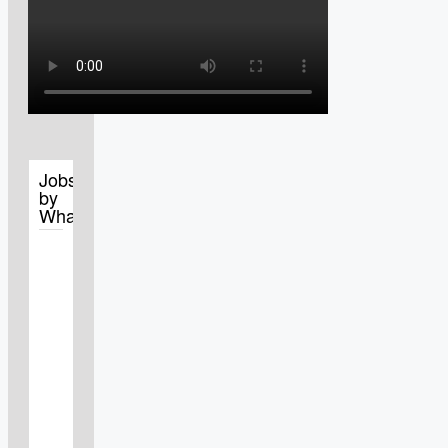
Jobs
by
WhatJobs