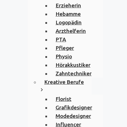
Erzieherin
Hebamme
Logopädin
Arzthelferin
PTA
Pfleger
Physio
Hörakkustiker
Zahntechniker
Kreative Berufe
Florist
Grafikdesigner
Modedesigner
Influencer