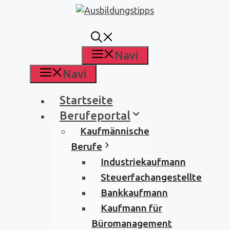
Zum
Inhalt
springen
Navi
Navi
Startseite
Berufeportal
Kaufmännische
Berufe
Industriekaufmann
Steuerfachangestellte
Bankkaufmann
Kaufmann für
Büromanagement