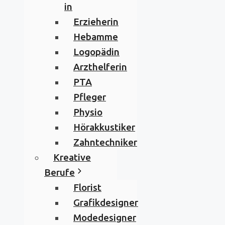
in
Erzieherin
Hebamme
Logopädin
Arzthelferin
PTA
Pfleger
Physio
Hörakkustiker
Zahntechniker
Kreative
Berufe
Florist
Grafikdesigner
Modedesigner