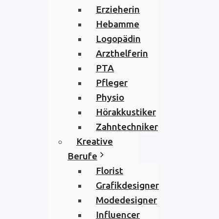
Erzieherin
Hebamme
Logopädin
Arzthelferin
PTA
Pfleger
Physio
Hörakkustiker
Zahntechniker
Kreative
Berufe
Florist
Grafikdesigner
Modedesigner
Influencer