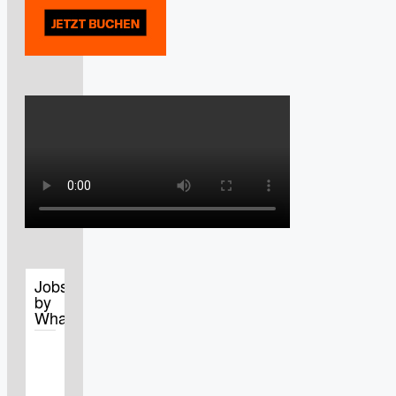
Jobs
by
WhatJobs