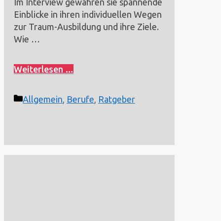
Im Interview gewähren sie spannende
Einblicke in ihren individuellen Wegen
zur Traum-Ausbildung und ihre Ziele.
Wie …
Weiterlesen …
Kategorien
Allgemein
,
Berufe
,
Ratgeber