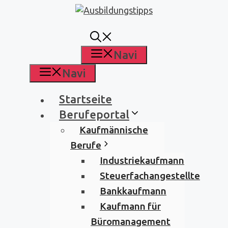
Zum
Inhalt
springen
Navi
Navi
Startseite
Berufeportal
Kaufmännische
Berufe
Industriekaufmann
Steuerfachangestellte
Bankkaufmann
Kaufmann für
Büromanagement