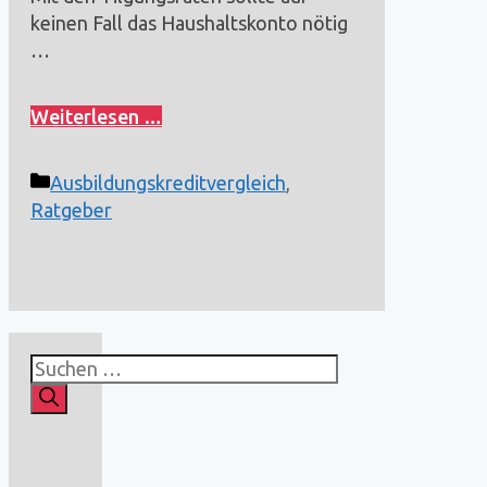
keinen Fall das Haushaltskonto nötig
…
Weiterlesen …
Kategorien
Ausbildungskreditvergleich
,
Ratgeber
Suchen
nach: