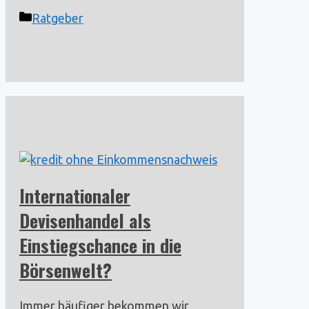
Kategorien
Ratgeber
Internationaler
Devisenhandel als
Einstiegschance in die
Börsenwelt?
Immer häufiger bekommen wir