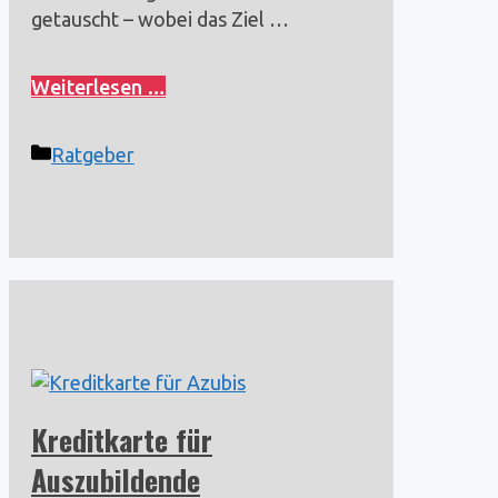
getauscht – wobei das Ziel …
Weiterlesen …
Kategorien
Ratgeber
Kreditkarte für
Auszubildende