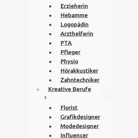
Erzieherin
Hebamme
Logopädin
Arzthelferin
PTA
Pfleger
Physio
Hörakkustiker
Zahntechniker
Kreative Berufe
Florist
Grafikdesigner
Modedesigner
Influencer