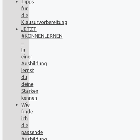
Tipps
für
die
Klausurvorbereitung
JETZT
#KÖNNENLERNEN
–
In
einer
Ausbildung
lernst
du
deine
Stärken
kennen
Wie
finde
ich
die
passende
Ausbildung