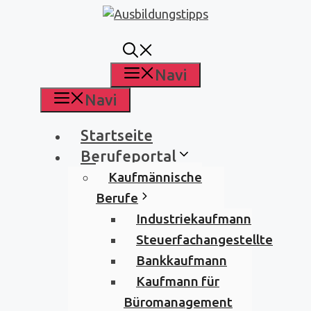
Zum
Inhalt
springen
Navi
Navi
Startseite
Berufeportal
Kaufmännische
Berufe
Industriekaufmann
Steuerfachangestellte
Bankkaufmann
Kaufmann für
Büromanagement