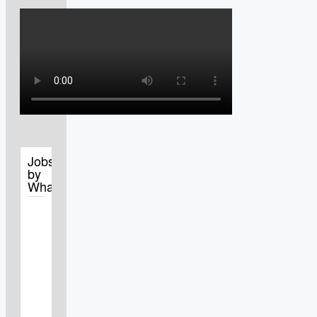
Jobs
by
WhatJobs