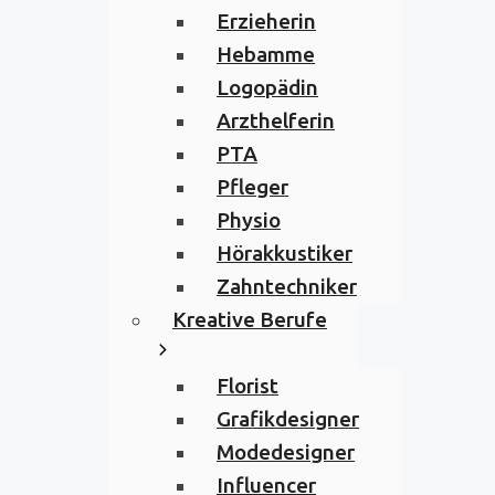
Erzieherin
Hebamme
Logopädin
Arzthelferin
PTA
Pfleger
Physio
Hörakkustiker
Zahntechniker
Kreative Berufe
Florist
Grafikdesigner
Modedesigner
Influencer