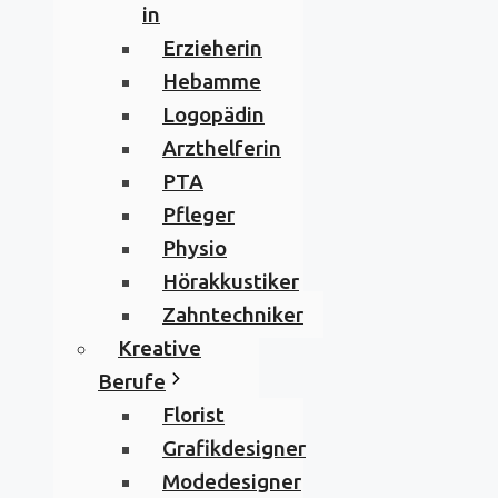
in
Erzieherin
Hebamme
Logopädin
Arzthelferin
PTA
Pfleger
Physio
Hörakkustiker
Zahntechniker
Kreative
Berufe
Florist
Grafikdesigner
Modedesigner