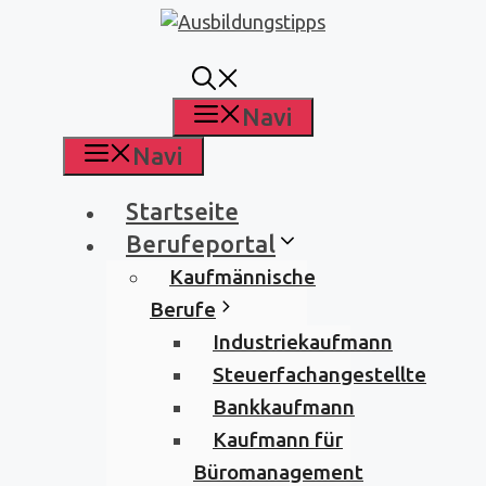
Zum
Inhalt
springen
Navi
Navi
Startseite
Berufeportal
Kaufmännische
Berufe
Industriekaufmann
Steuerfachangestellte
Bankkaufmann
Kaufmann für
Büromanagement