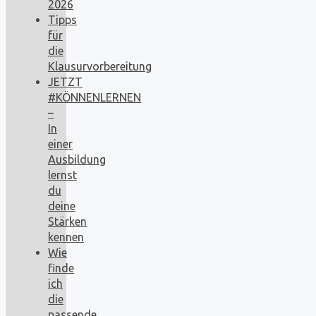
2026
Tipps
für
die
Klausurvorbereitung
JETZT
#KÖNNENLERNEN
–
In
einer
Ausbildung
lernst
du
deine
Stärken
kennen
Wie
finde
ich
die
passende