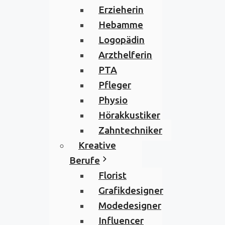
Erzieherin
Hebamme
Logopädin
Arzthelferin
PTA
Pfleger
Physio
Hörakkustiker
Zahntechniker
Kreative
Berufe
Florist
Grafikdesigner
Modedesigner
Influencer