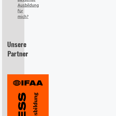
Ausbildung
für
mich?
Unsere
Partner