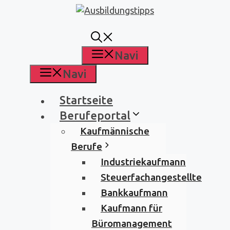
Zum
Inhalt
springen
Navi
Navi
Startseite
Berufeportal
Kaufmännische
Berufe
Industriekaufmann
Steuerfachangestellte
Bankkaufmann
Kaufmann für
Büromanagement