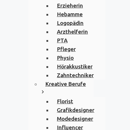
Erzieherin
Hebamme
Logopädin
Arzthelferin
PTA
Pfleger
Physio
Hörakkustiker
Zahntechniker
Kreative Berufe
Florist
Grafikdesigner
Modedesigner
Influencer