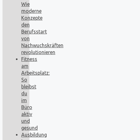
Wie
moderne
Konzepte
den
Berufsstart
von
Nachwuchskräften
revolutionieren
Fitness
am
Arbeitsplatz:
So
bleibst
du
im
Büro
aktiv
und
gesund
Ausbildung