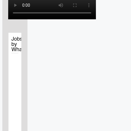
Jobs
by
WhatJobs