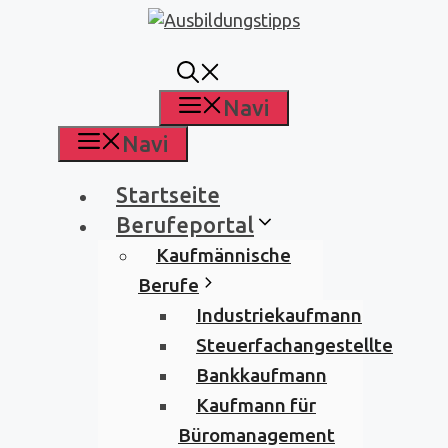
Zum
Inhalt
springen
Navi
Navi
Startseite
Berufeportal
Kaufmännische
Berufe
Industriekaufmann
Steuerfachangestellte
Bankkaufmann
Kaufmann für
Büromanagement