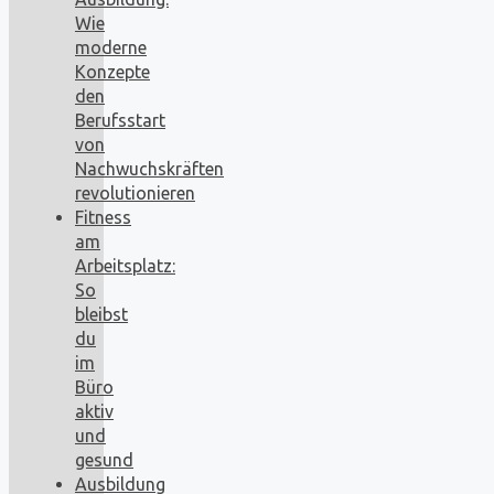
Wie
moderne
Konzepte
den
Berufsstart
von
Nachwuchskräften
revolutionieren
Fitness
am
Arbeitsplatz:
So
bleibst
du
im
Büro
aktiv
und
gesund
Ausbildung