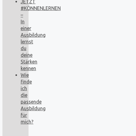
JETZT
#KÖNNENLERNEN
–
In
einer
Ausbildung
lernst
du
deine
Stärken
kennen
Wie
finde
ich
die
passende
Ausbildung
für
mich?