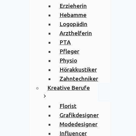
Erzieherin
Hebamme
Logopädin
Arzthelferin
PTA
Pfleger
Physio
Hörakkustiker
Zahntechniker
Kreative Berufe
Florist
Grafikdesigner
Modedesigner
Influencer