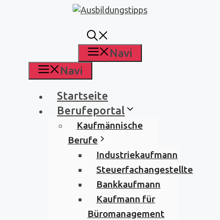
Zum
Inhalt
springen
Navi
Navi
Startseite
Berufeportal
Kaufmännische
Berufe
Industriekaufmann
Steuerfachangestellte
Bankkaufmann
Kaufmann für
Büromanagement