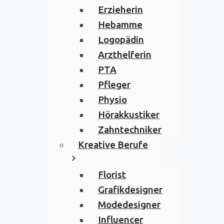
Erzieherin
Hebamme
Logopädin
Arzthelferin
PTA
Pfleger
Physio
Hörakkustiker
Zahntechniker
Kreative Berufe
Florist
Grafikdesigner
Modedesigner
Influencer