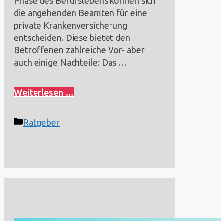
Phase des Berufslebens können sich
die angehenden Beamten für eine
private Krankenversicherung
entscheiden. Diese bietet den
Betroffenen zahlreiche Vor- aber
auch einige Nachteile: Das …
Weiterlesen …
Kategorien
Ratgeber