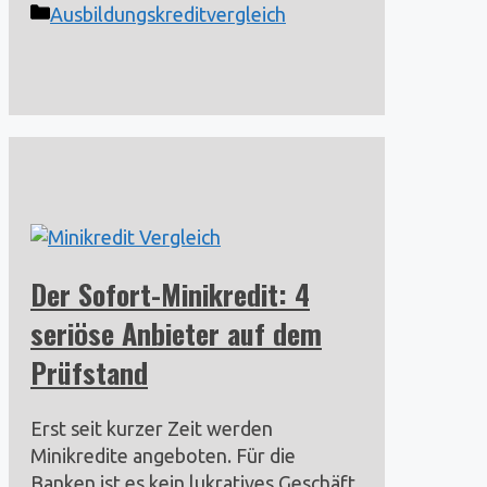
Kategorien
Ausbildungskreditvergleich
Der Sofort-Minikredit: 4
seriöse Anbieter auf dem
Prüfstand
Erst seit kurzer Zeit werden
Minikredite angeboten. Für die
Banken ist es kein lukratives Geschäft,