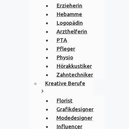
Erzieherin
Hebamme
Logopädin
Arzthelferin
PTA
Pfleger
Physio
Hörakkustiker
Zahntechniker
Kreative Berufe
Florist
Grafikdesigner
Modedesigner
Influencer