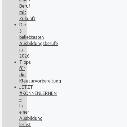
Beruf
mit
Zukunft
Die
5
beliebtesten
Ausbildungsberufe
in
2026
Tipps
für
die
Klausurvorbereitung
JETZT
#KÖNNENLERNEN
–
In
einer
Ausbildung
lernst