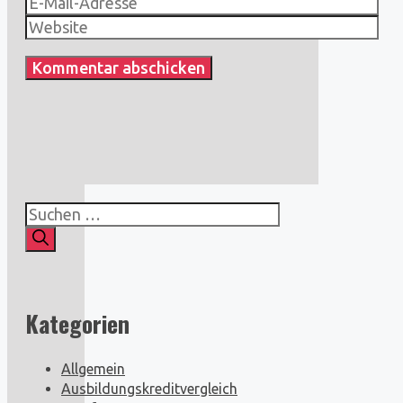
E-
Mail-
Website
Adresse
Suchen
nach:
Kategorien
Allgemein
Ausbildungskreditvergleich