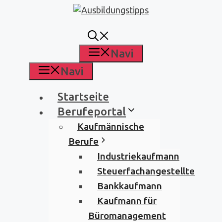
Zum
Inhalt
springen
Navi
Navi
Startseite
Berufeportal
Kaufmännische
Berufe
Industriekaufmann
Steuerfachangestellte
Bankkaufmann
Kaufmann für
Büromanagement