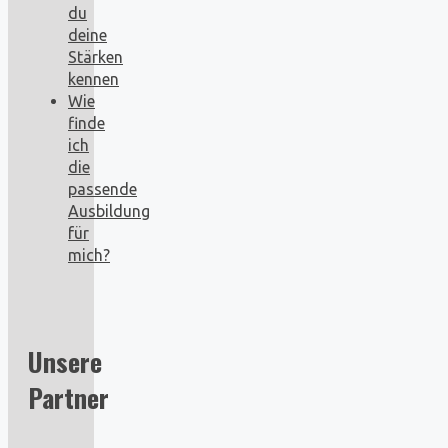
du
deine
Stärken
kennen
Wie
finde
ich
die
passende
Ausbildung
für
mich?
Unsere
Partner