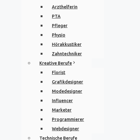
Arzthelferin
PTA
Pfleger
Physio
Hörakkustiker
Zahntechniker
Kreative Berufe
Florist
Grafikdesigner
Modedesigner
Influencer
Marketer
Programmierer
Webdesigner
Technische Berufe