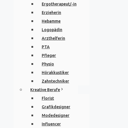
Ergotherapeut/-in
Erzieherin
Hebamme
Logopädin
Arzthelferin
PTA
Pfleger
Physio
Hörakkustiker
Zahntechniker
Kreative Berufe
Florist
Grafikdesigner
Modedesigner
Influencer