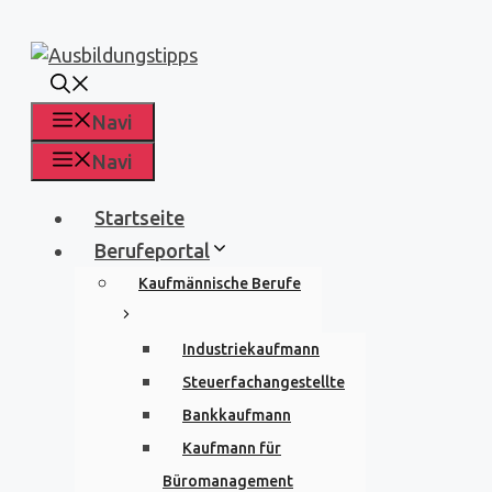
Zum
Inhalt
springen
Navi
Navi
Startseite
Berufeportal
Kaufmännische Berufe
Industriekaufmann
Steuerfachangestellte
Bankkaufmann
Kaufmann für
Büromanagement